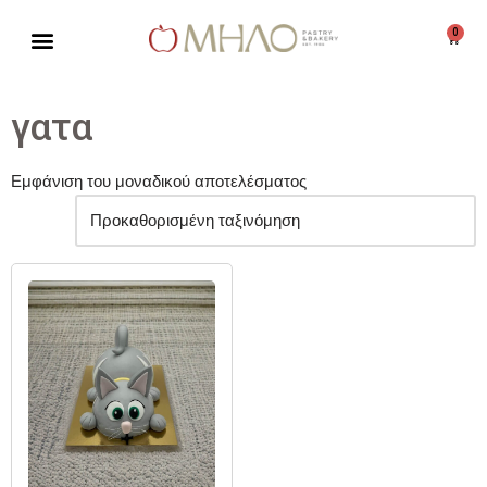
0
Μεταπηδήστε
στο
περιεχόμενο
γατα
Εμφάνιση του μοναδικού αποτελέσματος