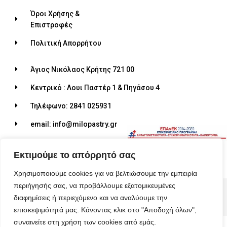
Όροι Χρήσης &
Επιστροφές
Πολιτική Απορρήτου
Άγιος Νικόλαος Κρήτης 721 00
Κεντρικό : Λουι Παστέρ 1 & Πηγάσου 4
Τηλέφωνο: 2841 025931
email: info@milopastry.gr
Ωράριο λειτουργίας: 07:00 - 22:30
Εκτιμούμε το απόρρητό σας
Χρησιμοποιούμε cookies για να βελτιώσουμε την εμπειρία
περιήγησής σας, να προβάλλουμε εξατομικευμένες
© 2026 ALL RIGHTS RESERVED​
διαφημίσεις ή περιεχόμενο και να αναλύουμε την
MADE WITH ❤ BY BLUEBIRD ADVERTISING​
επισκεψιμότητά μας. Κάνοντας κλικ στο "Αποδοχή όλων",
συναινείτε στη χρήση των cookies από εμάς.