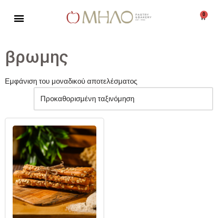
0
Μεταπηδήστε
στο
περιεχόμενο
βρωμης
Εμφάνιση του μοναδικού αποτελέσματος