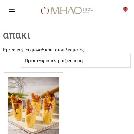
0
Μεταπηδήστε
στο
περιεχόμενο
απακι
Εμφάνιση του μοναδικού αποτελέσματος