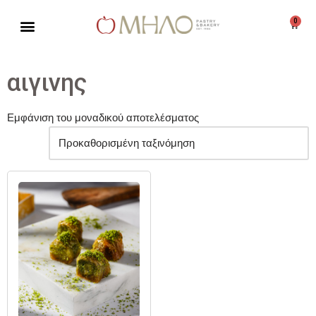
0
Μεταπηδήστε
στο
περιεχόμενο
αιγινης
Εμφάνιση του μοναδικού αποτελέσματος