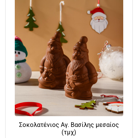
Σοκολατένιος Αγ. Βασίλης μεσαίος
(τμχ)