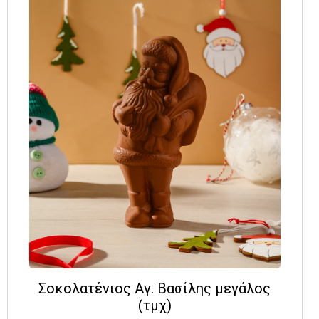
Σοκολατένιος Αγ. Βασίλης μεγάλος
(τμχ)