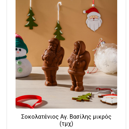
Σοκολατένιος Αγ. Βασίλης μικρός
(τμχ)