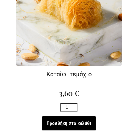
Καταΐφι τεμάχιο
3,60
€
Προσθήκη στο καλάθι