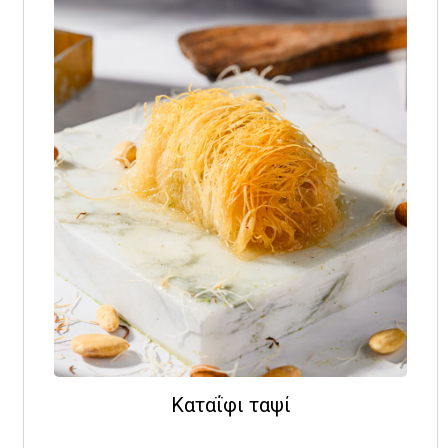
Καταΐφι ταψί