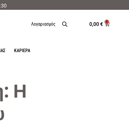
:30
0
0,00
€
Λογαριασμός
ΜΑΣ
ΚΑΡΙΈΡΑ
: Η
υ