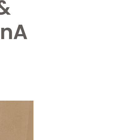
&
FnA