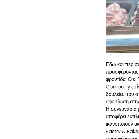
Εδώ και περισ
προσφέροντας 
φροντίδα. Ο κ.
Company», είν
δουλεία, που σ
αφοσίωση στην
Η συνεργασία μ
αποφέρει εκπλη
ικανοποιούν α
Pastry & Baker
προσφέροντας μ