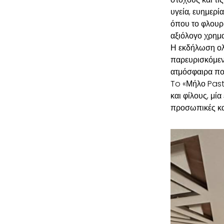
υγεία, ευημερί
όπου το φλουρί
αξιόλογο χρημα
Η εκδήλωση ολ
παρευρισκόμενο
ατμόσφαιρα πο
To «Μήλο Pastr
και φίλους, μί
προσωπικές και