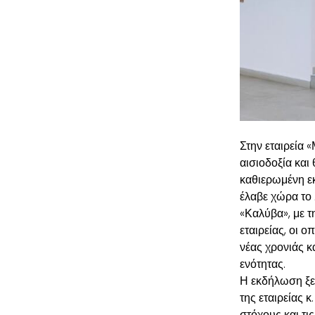
Στην εταιρεία 
αισιοδοξία και
καθιερωμένη ε
έλαβε χώρα το
«Καλύβα», με τ
εταιρείας, οι 
νέας χρονιάς κ
ενότητας.
Η εκδήλωση ξε
της εταιρείας 
στόχους και τι