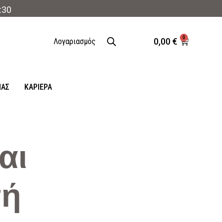
:30
0
0,00
€
Λογαριασμός
ΜΑΣ
ΚΑΡΙΈΡΑ
αι
πή