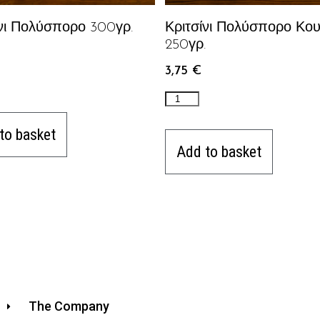
ίνι Πολύσπορο 300γρ.
Κριτσίνι Πολύσπορο Κου
250γρ.
3,75
€
to basket
Add to basket
The Company