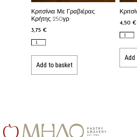
Κριτσίνια Με Γραβιέρας
Κριτσ
Κρήτης 250γρ.
4,50
€
3,75
€
Add 
Add to basket