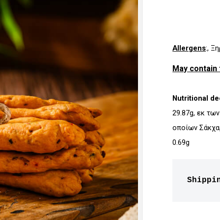
Allergens
:, Ξ
May contain 
Nutritional d
29.87g, εκ τω
οποίων Σάκχαρα
0.69g
Shippi