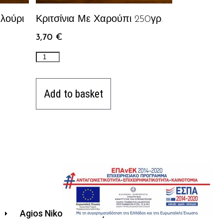
λούρι
Κριτσίνια Με Χαρούπι 250γρ.
3,70
€
Add to basket
Agios Nikolaos Kritis, 721 00