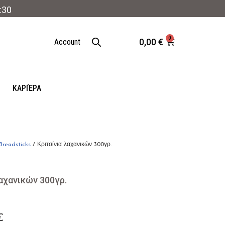
:30
0
0,00
€
Account
ΚΑΡΙΈΡΑ
Breadsticks
/ Κριτσίνια λαχανικών 300γρ.
λαχανικών 300γρ.
€