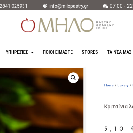
07:00 - 22
2841 025931
info@milopastry.gr
ΥΠΗΡΕΣΊΕΣ
ΠΟΙΟΙ ΕΙΜΑΣΤΕ
STORES
ΤΑ ΝΈΑ ΜΑΣ
Home
/
Bakery
/
Κριτσίνια 
5,10