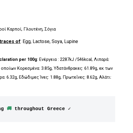
ηροί Καρποί, Γλουτένη, Σόγια
traces of
: Egg, Lactose, Soya, Lupine
eclaration per 100g
: Ενέργεια : 2287kJ /546kcal, Λιπαρά:
ν οποίων Kορεσμένα: 3.85g, Υδατάνθρακες: 61.89g, εκ των
: 6.32g, Εδώδιμες Ίνες: 1.88g, Πρωτεΐνες: 8.62g, Αλάτι:
ng 
🚚
 throughout Greece ✓