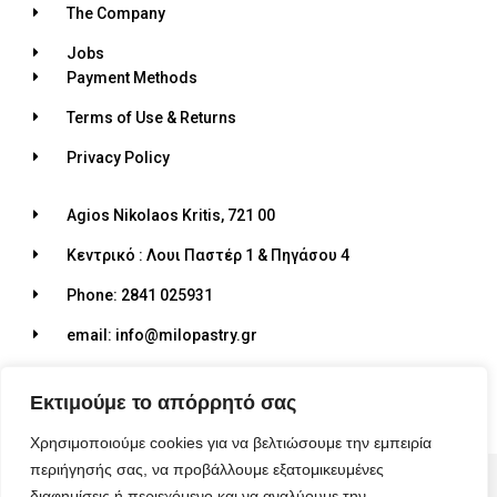
The Company
Jobs
Payment Methods
Terms of Use & Returns
Privacy Policy
Agios Nikolaos Kritis, 721 00
Κεντρικό : Λουι Παστέρ 1 & Πηγάσου 4
Phone: 2841 025931
email: info@milopastry.gr
Opening hours: 07:00 - 22:30
Εκτιμούμε το απόρρητό σας
Χρησιμοποιούμε cookies για να βελτιώσουμε την εμπειρία
περιήγησής σας, να προβάλλουμε εξατομικευμένες
© 2026 ALL RIGHTS RESERVED​
διαφημίσεις ή περιεχόμενο και να αναλύουμε την