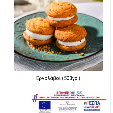
Εργολάβοι (500γρ.)
10,00
€