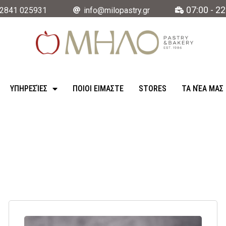
07:00 - 22
2841 025931
info@milopastry.gr
ΥΠΗΡΕΣΊΕΣ
ΠΟΙΟΙ ΕΙΜΑΣΤΕ
STORES
ΤΑ ΝΈΑ ΜΑΣ