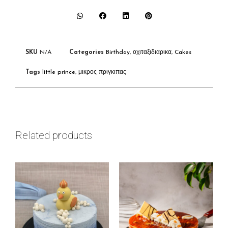
SKU
N/A
Categories
Birthday
,
οχιταξιδιαρικα
,
Cakes
Tags
little prince
,
μικρος πριγκιπας
Related products