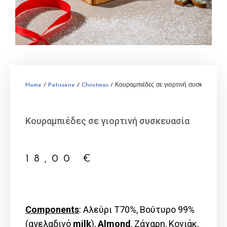
Home
/
Patisserie
/
Christmas
/ Κουραμπιέδες σε γιορτινή συσκευασία
Κουραμπιέδες σε γιορτινή συσκευασία
18,00
€
Components
: Αλεύρι Τ70%, Βούτυρο 99%
(αγελαδινό
milk
),
Almond
, Ζάχαρη, Κονιάκ,